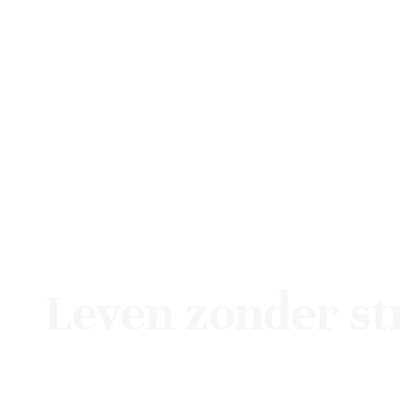
Leven zonder st
Ontdek hoe bewuste ademhaling je hel
te voelen en weer écht in contact te