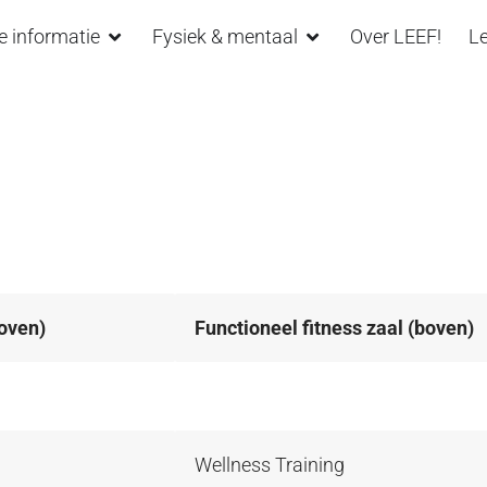
e informatie
Fysiek & mentaal
Over LEEF!
Le
boven)
Functioneel fitness zaal (boven)
boven)
Functioneel fitness zaal (boven)
Wellness Training