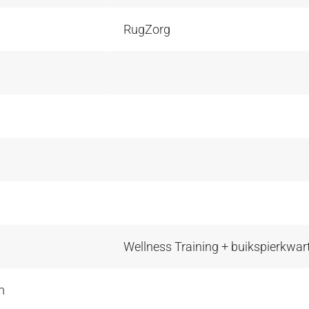
RugZorg
Wellness Training + buikspierkwart
m