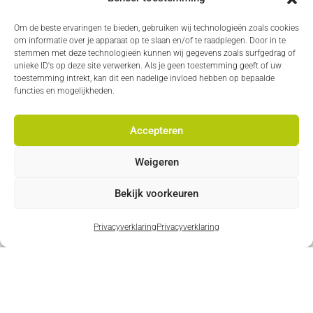
✔ Aandacht voor houding en lichaamscontrole
Om de beste ervaringen te bieden, gebruiken wij technologieën zoals cookies
om informatie over je apparaat op te slaan en/of te raadplegen. Door in te
✔ Trainen op jouw eigen niveau
stemmen met deze technologieën kunnen wij gegevens zoals surfgedrag of
unieke ID's op deze site verwerken. Als je geen toestemming geeft of uw
toestemming intrekt, kan dit een nadelige invloed hebben op bepaalde
Maak vrijblijvend een afspraak
functies en mogelijkheden.
Accepteren
Jouw Yoga trainer
Weigeren
Bekijk voorkeuren
De lessen worden begeleid door onze ervaren yoga
trainer, met aandacht voor techniek, houding en
Privacyverklaring
Privacyverklaring
lichaamsbewust bewegen. Met een veilige, rustige
en persoonlijke aanpak word je stap voor stap door
de les geleid, afgestemd op jouw tempo,
mogelijkheden en ervaring.