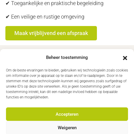
✔ Toegankelijke en praktische begeleiding
✔ Een veilige en rustige omgeving
Maak vrijblijvend een afspraak
Beheer toestemming
Jouw Mindfulness coach
Om de beste ervaringen te bieden, gebruiken wij technologieën zoals cookies
om informatie over je apparaat op te slaan en/of te raadplegen. Door in te
De sessies worden begeleid door onze ervaren
stemmen met deze technologieën kunnen wij gegevens zoals surfgedrag of
coach, gespecialiseerd in mindfulness en
unieke ID's op deze site verwerken. Als je geen toestemming geeft of uw
toestemming intrekt, kan dit een nadelige invloed hebben op bepaalde
lichaamsgerichte begeleiding. Met een veilige,
functies en mogelijkheden.
rustige en persoonlijke aanpak word je stap voor
stap door de sessie geleid, afgestemd op jouw
Accepteren
tempo, ervaring en wat jij op dat moment nodig
hebt.
Weigeren