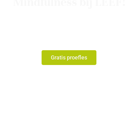
Mindfulness bij LEEF!
Mindfulness helpt je om meer rust te ervaren in
je hoofd en lichaam. Door bewust stil te staan bij
het moment leer je omgaan met stress,
spanning en drukte in het dagelijks leven.
Gratis proefles