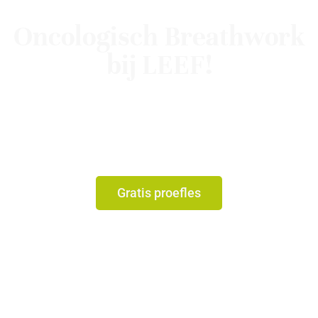
Oncologisch Breathwork
bij LEEF!
Ontdek hoe bewuste ademhaling je helpt om
rust te vinden, vertrouwen in je lichaam terug te
krijgen en ruimte te maken voor herstel tijdens
of na een kankertraject.
Gratis proefles