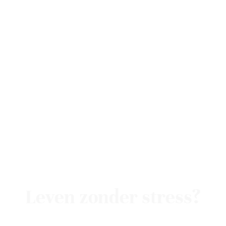
Leven zonder stress?
Mindfulness helpt je om meer rust te ervaren in