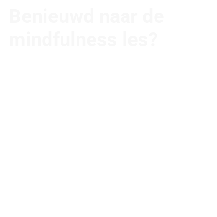
Benieuwd naar de
mindfulness les?
Vul het formulier in. We nemen persoonlijk
contact met je op om een proefles in te
plannen en eventuele vragen te
beantwoorden.